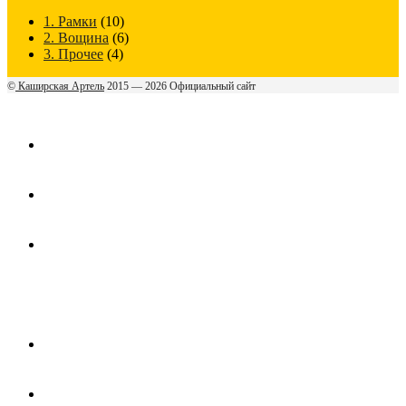
1. Рамки
(10)
2. Вощина
(6)
3. Прочее
(4)
©
Каширская Артель
2015 — 2026 Официальный сайт
ГЛАВНАЯ
МАГАЗИН
СРУБЫ ИЗ
СОСНЫ
КОНТАКТЫ
КОРЗИНА