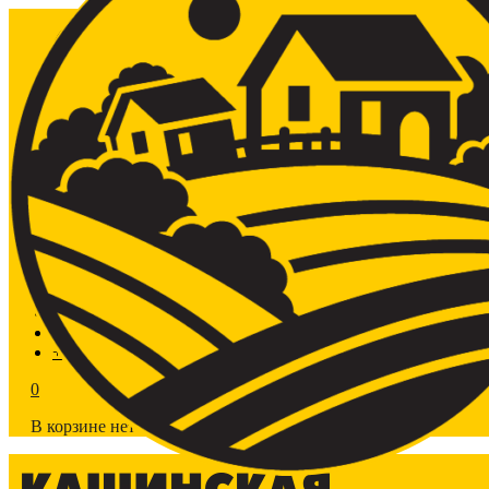
Главная
Магазин
Срубы из сосны
Контакты
+7 (916) 007-50-50
+7 (919) 723-50-50
0
В корзине нет товаров.